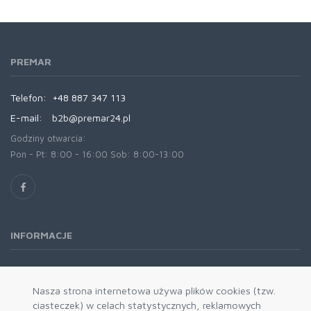
PREMAR
Telefon:
+48 887 347 113
E-mail:
b2b@premar24.pl
Godziny otwarcia:
Pon - Pt: 8:00 - 16:00 Sob: 8:00-13:00
INFORMACJE
O nas
Oferta
Nasza strona internetowa używa plików cookies (tzw.
ciasteczek) w celach statystycznych, reklamowych
Kontakt