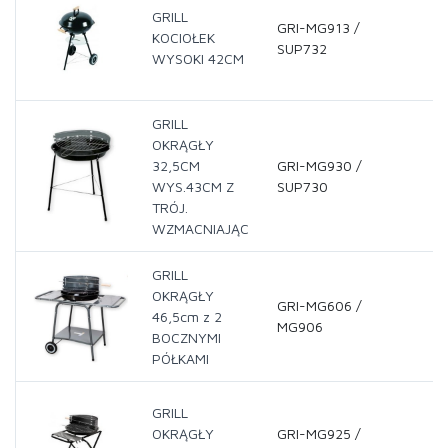
GRILL
GRI-MG913 /
KOCIOŁEK
SUP732
WYSOKI 42CM
GRILL
OKRĄGŁY
32,5CM
GRI-MG930 /
WYS.43CM Z
SUP730
TRÓJ.
WZMACNIAJĄC
GRILL
OKRĄGŁY
GRI-MG606 /
46,5cm z 2
MG906
BOCZNYMI
PÓŁKAMI
GRILL
OKRĄGŁY
GRI-MG925 /