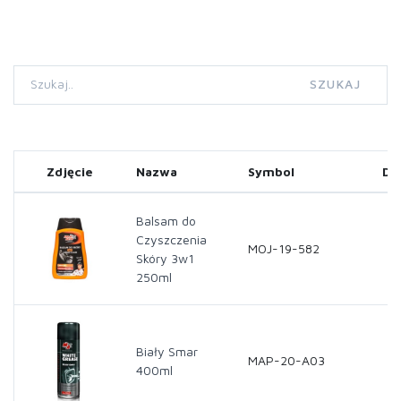
SZUKAJ
Zdjęcie
Nazwa
Symbol
Do
Balsam do
Czyszczenia
MOJ-19-582
Skóry 3w1
250ml
Biały Smar
MAP-20-A03
400ml