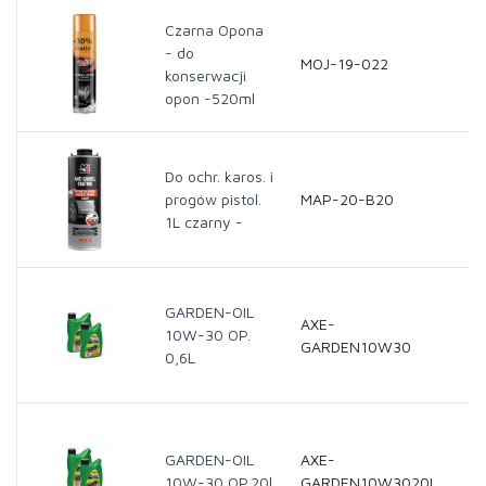
Czarna Opona
- do
MOJ-19-022
konserwacji
opon -520ml
Do ochr. karos. i
progów pistol.
MAP-20-B20
1L czarny -
GARDEN-OIL
AXE-
10W-30 OP.
GARDEN10W30
0,6L
GARDEN-OIL
AXE-
10W-30 OP.20l
GARDEN10W3020L