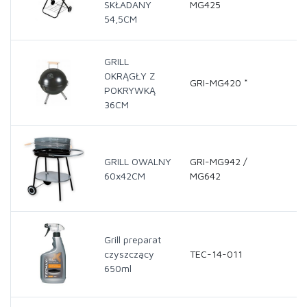
SKŁADANY
MG425
54,5CM
GRILL
OKRĄGŁY Z
GRI-MG420 *
POKRYWKĄ
36CM
GRILL OWALNY
GRI-MG942 /
60x42CM
MG642
Grill preparat
czyszczący
TEC-14-011
650ml