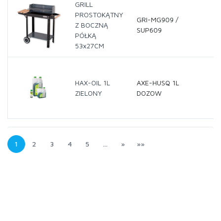
GRILL
PROSTOKĄTNY
GRI-MG909 /
Z BOCZNĄ
SUP609
PÓŁKĄ
53x27CM
HAX-OIL 1L
AXE-HUSQ 1L
ZIELONY
DOZOW
1
2
3
4
5
…
»
»»