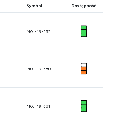
Symbol
Dostępność
MOJ-19-552
MOJ-19-680
MOJ-19-681