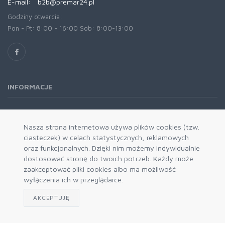
E-mail:
b2b@premar24.pl
Godziny otwarcia:
Pon - Pt: 8:00 - 16:00 Sob: 8:00-13:00
INFORMACJE
O nas
Oferta
Nasza strona internetowa używa plików cookies (tzw.
ciasteczek) w celach statystycznych, reklamowych
Kontakt
oraz funkcjonalnych. Dzięki nim możemy indywidualnie
REGULAMINY
dostosować stronę do twoich potrzeb. Każdy może
zaakceptować pliki cookies albo ma możliwość
wyłączenia ich w przeglądarce.
Regulamin
Regulamin programu lojalnościowego
AKCEPTUJĘ
Polityka Prywatności