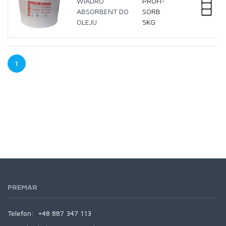
WIADRO
PROFI-
ABSORBENT DO
SORB
OLEJU
5KG
1
PREMAR
Telefon:
+48 887 347 113