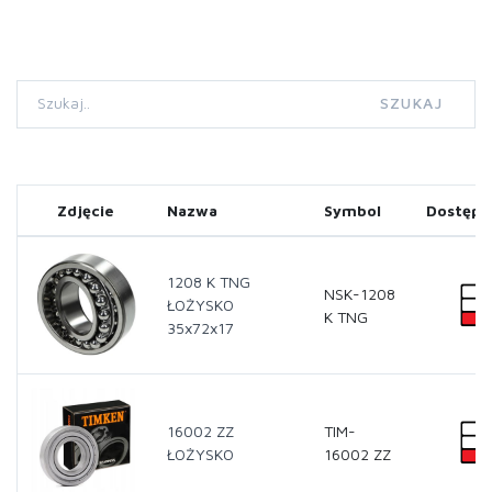
SZUKAJ
Zdjęcie
Nazwa
Symbol
Dostępn
1208 K TNG
NSK-1208
ŁOŻYSKO
K TNG
35x72x17
16002 ZZ
TIM-
ŁOŻYSKO
16002 ZZ