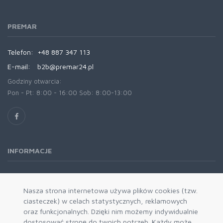
PREMAR
Telefon:
+48 887 347 113
E-mail:
b2b@premar24.pl
Godziny otwarcia:
Pon - Pt: 8:00 - 16:00 Sob: 8:00-13:00
INFORMACJE
O nas
Oferta
Nasza strona internetowa używa plików cookies (tzw.
ciasteczek) w celach statystycznych, reklamowych
Kontakt
oraz funkcjonalnych. Dzięki nim możemy indywidualnie
REGULAMINY
dostosować stronę do twoich potrzeb. Każdy może