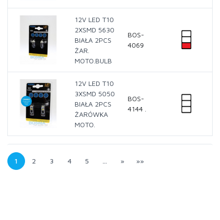
12V LED T10
2XSMD 5630
BOS-
BIAŁA 2PCS
4069
ŻAR.
MOTO.BULB
12V LED T10
3XSMD 5050
BOS-
BIAŁA 2PCS
4144 .
ŻARÓWKA
MOTO.
1
2
3
4
5
…
»
»»