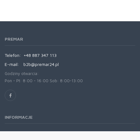
PREMAR
Telefon:
+48 887 347 113
E-mail:
b2b@premar24.pl
Godziny otwarcia:
Pon - Pt: 8:00 - 16:00 Sob: 8:00-13:00
INFORMACJE
O nas