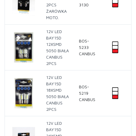
2PCS
3130
ŻARÓWKA
MOTO.
12V LED
BAY15D
BOS-
12XSMD
5233
5050 BIAŁA
CANBUS
CANBUS
2PCS
12V LED
BAY15D
BOS-
18XSMD
5219
5050 BIAŁA
CANBUS
CANBUS
2PCS
12V LED
BAY15D
24XSMD