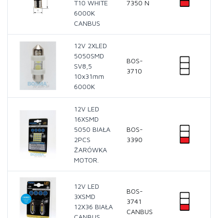
T10 WHITE
7350 N
6000K
CANBUS
12V 2XLED
5050SMD
BOS-
SV8,5
3710
10x31mm
6000K
12V LED
16XSMD
5050 BIAŁA
BOS-
2PCS
3390
ŻARÓWKA
MOTOR.
12V LED
BOS-
3XSMD
3741
12X36 BIAŁA
CANBUS
CANBUS