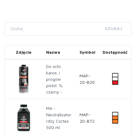
SZUKAJ
Zdjęcie
Nazwa
Symbol
Dostępność
Do ochr.
karos. i
MAP-
progów
20-B20
pistol. 1L
czarny -
MA -
Neutralizator
MAP-
rdzy Cortex
20-B72
500 ml