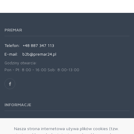
PREMAR
Telefon:
+48 887 347 113
E-mail:
b2b@premar24.pl
Godziny otwarcia:
Pon - Pt: 8:00 - 16:00 Sob: 8:00-13:00
INFORMACJE
O nas
Oferta
Nasza strona internetowa używa plików cookies (tzw.