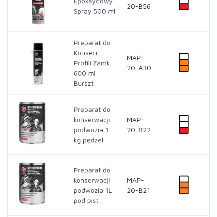
Epoksydowy
20-B56
Spray 500 ml
Preparat do
Konser.i
MAP-
Profili Zamk.
20-A30
600 ml
Burszt
Preparat do
konserwacji
MAP-
podwozia 1
20-B22
kg pędzel
Preparat do
konserwacji
MAP-
podwozia 1L
20-B21
pod pist