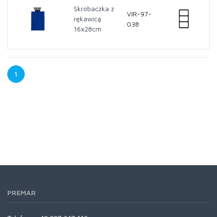
Skrobaczka z
VIR-97-
rękawicą
038
16x28cm
1
PREMAR