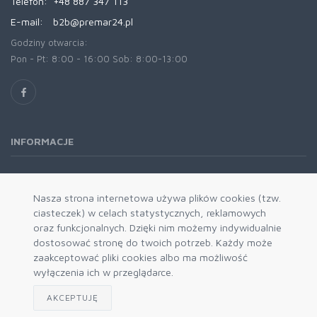
Telefon:
+48 887 347 113
E-mail:
b2b@premar24.pl
Godziny otwarcia:
Pon - Pt: 8:00 - 16:00 Sob: 8:00-13:00
INFORMACJE
O nas
Oferta
Nasza strona internetowa używa plików cookies (tzw.
ciasteczek) w celach statystycznych, reklamowych
Kontakt
oraz funkcjonalnych. Dzięki nim możemy indywidualnie
REGULAMINY
dostosować stronę do twoich potrzeb. Każdy może
zaakceptować pliki cookies albo ma możliwość
wyłączenia ich w przeglądarce.
Regulamin
Regulamin programu lojalnościowego
AKCEPTUJĘ
Polityka Prywatności