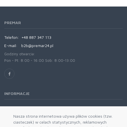
PREMAR
Telefon:
+48 887 347 113
E-mail:
b2b@premar24.pl
Godziny otwarcia:
Pon - Pt: 8:00 - 16:00 Sob: 8:00-13:00
INFORMACJE
O nas
Oferta
Nasza strona internetowa używa plików cookies (tzw.
ciasteczek) w celach statystycznych, reklamowych
Kontakt