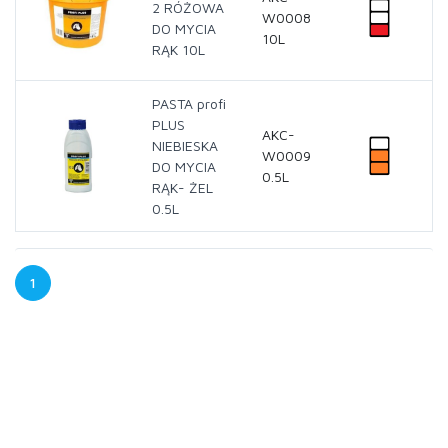
2 RÓŻOWA
W0008
DO MYCIA
10L
RĄK 10L
PASTA profi
PLUS
AKC-
NIEBIESKA
W0009
DO MYCIA
0.5L
RĄK- ŻEL
0.5L
1