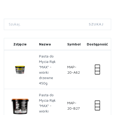
SZUKAJ
Zdjęcie
Nazwa
Symbol
Dostępność
Pasta do
Mycia Rąk
"MAX" -
MAP-
wiórki
20-A62
drzewne
450g
Pasta do
Mycia Rąk
MAP-
"MAX" -
20-B27
wiórki