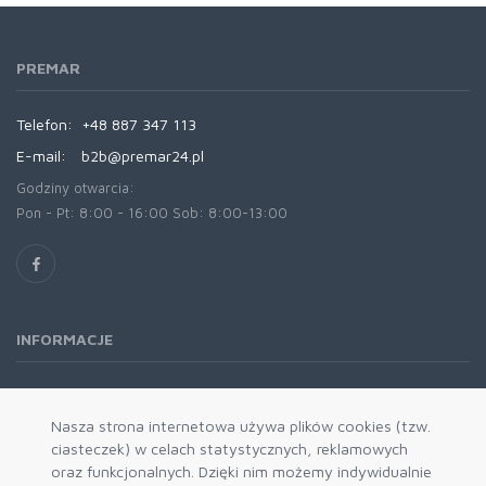
PREMAR
Telefon:
+48 887 347 113
E-mail:
b2b@premar24.pl
Godziny otwarcia:
Pon - Pt: 8:00 - 16:00 Sob: 8:00-13:00
INFORMACJE
O nas
Oferta
Nasza strona internetowa używa plików cookies (tzw.
ciasteczek) w celach statystycznych, reklamowych
Kontakt
oraz funkcjonalnych. Dzięki nim możemy indywidualnie