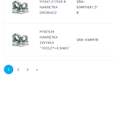
M16X1,5"/934 8
SRA-
NAKRETKA
934M16X1,5"
DROBNOZ
8
M18/934
NAKRĘTKA
SRA-934M18
ZWYKŁA
*100SZT=4,94KG*
1
2
3
»