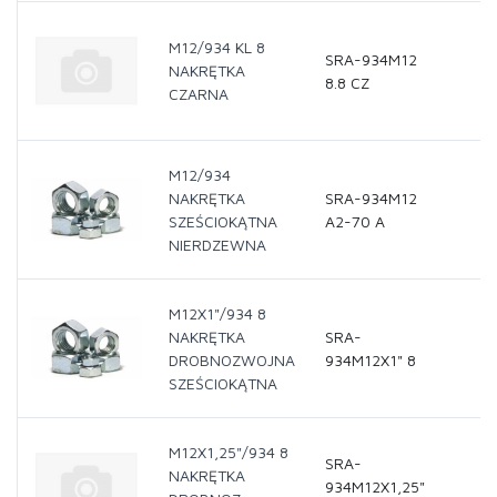
M12/934 KL 8
SRA-934M12
NAKRĘTKA
8.8 CZ
CZARNA
M12/934
NAKRĘTKA
SRA-934M12
SZEŚCIOKĄTNA
A2-70 A
NIERDZEWNA
M12X1"/934 8
NAKRĘTKA
SRA-
DROBNOZWOJNA
934M12X1" 8
SZEŚCIOKĄTNA
M12X1,25"/934 8
SRA-
NAKRĘTKA
934M12X1,25"